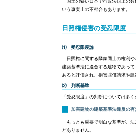
国土の狭い日本で行政法規上の数値
いう事実上の不都合もあります。
日照権侵害の受忍限度
⑴ 受忍限度論
日照権に関する隣家同士の権利や
建築基準法に適合する建物であって
あると評価され、損害賠償請求や建
⑵ 判断基準
「受忍限度」の判断については多く
加害建物の建築基準法違反の有
もっとも重要で明白な基準が、法規
どありません。