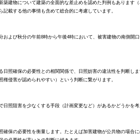
築建物について建築の全面的な差止めを認めた判例もあります（名
ら記載する他の事情も含めて総合的に考慮しています。
および秋分の午前8時から午後4時において、被害建物の南側開口
日照確保の必要性との相関関係で、日照妨害の違法性を判断しま
照権侵害が認められやすい）という判断に繋がります。
で日照阻害を少なくする手段（計画変更など）があるかどうかを考
確保の必要性を衡量します。たとえば加害建物が公共物の場合に
保の必要性が高いとの判断に傾きます。