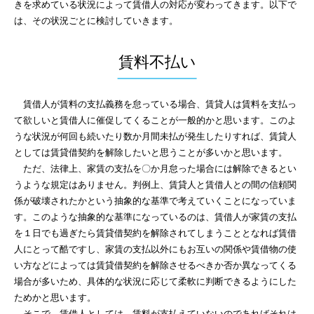
きを求めている状況によって賃借人の対応が変わってきます。以下で
は、その状況ごとに検討していきます。
賃料不払い
賃借人が賃料の支払義務を怠っている場合、賃貸人は賃料を支払っ
て欲しいと賃借人に催促してくることが一般的かと思います。このよ
うな状況が何回も続いたり数か月間未払が発生したりすれば、賃貸人
としては賃貸借契約を解除したいと思うことが多いかと思います。
ただ、法律上、家賃の支払を〇か月怠った場合には解除できるとい
うような規定はありません。判例上、賃貸人と賃借人との間の信頼関
係が破壊されたかという抽象的な基準で考えていくことになっていま
す。このような抽象的な基準になっているのは、賃借人が家賃の支払
を１日でも過ぎたら賃貸借契約を解除されてしまうこととなれば賃借
人にとって酷ですし、家賃の支払以外にもお互いの関係や賃借物の使
い方などによっては賃貸借契約を解除させるべきか否か異なってくる
場合が多いため、具体的な状況に応じて柔軟に判断できるようにした
ためかと思います。
そこで、賃借人としては、賃料が支払えていないのであればそれは