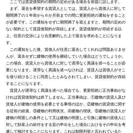
ここでは賃貸借契約の期間の定めがある場合を前提に話します。
まず、退去を希望する賃貸人としては、賃貸人から賃借人に対して
期間満了の１年前から６か月前までの間に更新拒絶の通知をすること
が必要です。この通知をせずに期間満了を迎えますと、期間の定めの
ない契約として賃貸借契約が存続します。賃貸借契約が存続する以
上、任意の交渉により合意解約した上で退去を求めることになりま
す。
この通知をした後、賃借人が任意に退去してくれれば問題ありませ
んが、退去せずに建物の使用を継続していた場合はどうでしょうか。
この場合、賃貸人から賃借人に対して遅滞なく異議を述べることが必
要になります。遅滞なく異議を述べなければ、賃貸人は賃借人がそこ
を借り続けることに同意したとみなされてしまい、賃貸借契約が存続
することになります。
賃貸人が遅滞なく異議を述べた場合でも、更新拒絶に正当事由がな
ければ賃貸借契約は終了しません。正当事由は、①建物の賃貸人及び
賃借人が建物の使用を必要とする事情のほか、②建物の賃貸借に関す
る従前の経過、③建物の利用状況、④建物の現状、⑤建物の賃貸人が
建物の明渡しの条件として又は建物の明渡しと引換に建物の賃借人に
対して財産上の給付をする旨の申出をした場合におけるその申出を考
慮して検討することになります。これは制限列挙と言われているた