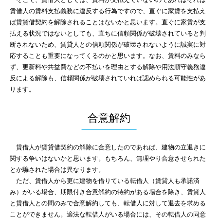
賃借人の賃料支払義務に違反する行為ですので、直ぐに家賃を支払え
ば賃貸借契約を解除されることはないかと思います。直ぐに家賃が支
払える状況ではないとしても、直ちに信頼関係が破壊されていると判
断されないため、賃貸人との信頼関係が破壊されないように誠実に対
応することも重要になってくるのかと思います。なお、賃料のみなら
ず、更新料や共益費などの不払いを理由とする解除や用法順守義務違
反による解除も、信頼関係が破壊されていれば認められる可能性があ
ります。
合意解約
賃借人が賃貸借契約の解除に合意したのであれば、建物の立退きに
関する争いはないかと思います。もちろん、無理やり合意させられた
とか騙された場合は異なります。
ただ、賃借人から更に建物を借りている転借人（賃貸人も承諾済
み）がいる場合、期限付き合意解約の特約がある場合を除き、賃貸人
と賃借人との間のみで合意解約しても、転借人に対して退去を求める
ことができません。適法な転借人がいる場合には、その転借人の同意